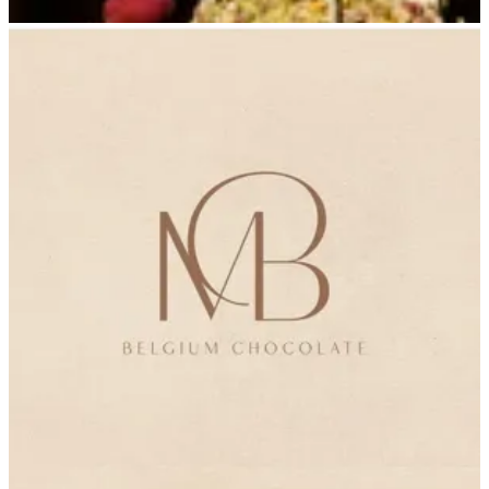
Delivery
Delivery
965555388
تواصل مع الفرع